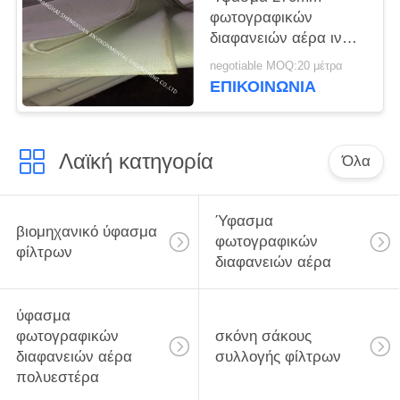
φωτογραφικών
διαφανειών αέρα ινών
της PET πλάτος για το
negotiable MOQ:20 μέτρα
σύστημα απαλλαγής
ΕΠΙΚΟΙΝΩΝΊΑ
φορτηγών σιλό
Λαϊκή κατηγορία
Όλα
Ύφασμα
βιομηχανικό ύφασμα
φωτογραφικών
φίλτρων
διαφανειών αέρα
ύφασμα
φωτογραφικών
σκόνη σάκους
διαφανειών αέρα
συλλογής φίλτρων
πολυεστέρα