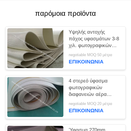
PRIVACY
POLICY
παρόμοια προϊόντα
Υψηλής αντοχής
πάχος υφασμάτων 3-8
χιλ. φωτογραφικών
διαφανειών αέρα για
negotiable MOQ:50 μέτρα
τις γραμμές
ΕΠΙΚΟΙΝΩΝΊΑ
πνευματικών
μεταφορέων
4 στερεό ύφασμα
φωτογραφικών
διαφανειών αέρα
ύφανσης πτυχών,
negotiable MOQ:20 μέτρα
ύφασμα ιμάντα χιλ.
ΕΠΙΚΟΙΝΩΝΊΑ
πάχους 4-8 για το σιλό
τσιμέντου
Ύφασμα 270mm