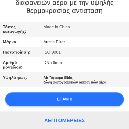
ΈΛΕΓΧΟΣ
διαφανειών αέρα με την υψηλής
θερμοκρασίας αντίσταση
ΜΑΣ
Τόπος
Made in China
ΕΛΆΤΕ
καταγωγής:
ΣΕ
Μάρκα:
Austin Filter
ΕΠΑΦΉ
Πιστοποίηση:
ISO 9001
ΜΕ
Αριθμό
DN 76mm
μοντέλου:
ΖΗΤΉΣΤΕ
Υψηλό φως:
,
Air Ύφασμα Slide
ζώνη φωτογραφικών διαφανειών αέρα
ΈΝΑ
ΑΠΌΣΠΑΣΜΑ
ΕΠΑΦΉ!
SITEMAP
ΛΕΠΤΟΜΈΡΕΙΕΣ