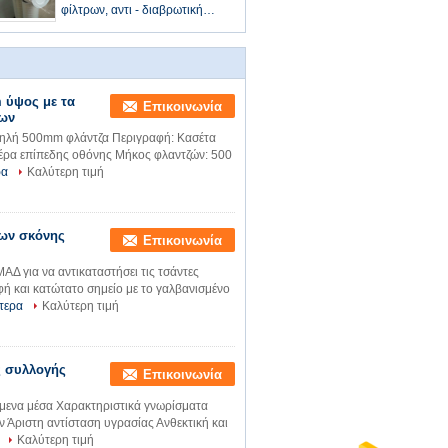
φίλτρων, αντι - διαβρωτική
κασέτα φίλτρων συλλεκτών
σκόνης
 ύψος με τα
Επικοινωνία
λων
ψηλή 500mm φλάντζα Περιγραφή: Κασέτα
αέρα επίπεδης οθόνης Μήκος φλαντζών: 500
ρα
Καλύτερη τιμή
ρων σκόνης
Επικοινωνία
Δ για να αντικαταστήσει τις τσάντες
 και κατώτατο σημείο με το γαλβανισμένο
τερα
Καλύτερη τιμή
ς συλλογής
Επικοινωνία
όμενα μέσα Χαρακτηριστικά γνωρίσματα
 Άριστη αντίσταση υγρασίας Ανθεκτική και
Καλύτερη τιμή