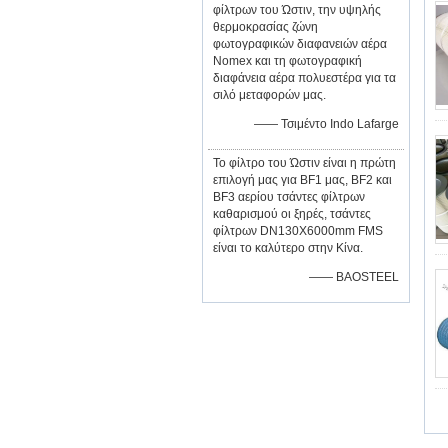
φίλτρων του Ώστιν, την υψηλής
θερμοκρασίας ζώνη
φωτογραφικών διαφανειών αέρα
Nomex και τη φωτογραφική
διαφάνεια αέρα πολυεστέρα για τα
σιλό μεταφορών μας.
—— Τσιμέντο Indo Lafarge
Το φίλτρο του Ώστιν είναι η πρώτη
επιλογή μας για BF1 μας, BF2 και
BF3 αερίου τσάντες φίλτρων
καθαρισμού οι ξηρές, τσάντες
φίλτρων DN130X6000mm FMS
είναι το καλύτερο στην Κίνα.
—— BAOSTEEL