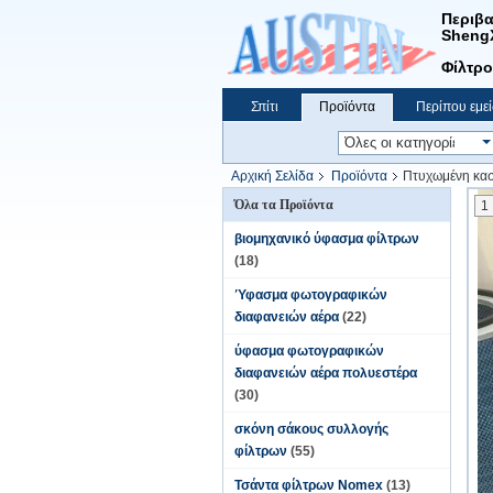
Περιβα
Sheng
Φίλτρο
Σπίτι
Προϊόντα
Περίπου εμεί
Αρχική Σελίδα
Προϊόντα
Πτυχωμένη κασ
Όλα τα Προϊόντα
1
βιομηχανικό ύφασμα φίλτρων
(18)
Ύφασμα φωτογραφικών
διαφανειών αέρα
(22)
ύφασμα φωτογραφικών
διαφανειών αέρα πολυεστέρα
(30)
σκόνη σάκους συλλογής
φίλτρων
(55)
Τσάντα φίλτρων Nomex
(13)