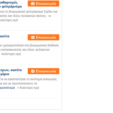
καθαρισμός
Επικοινωνία
ό φιλτράρισμα
ια το βιομηχανικό φιλτράρισμα Σχέδιο και
στές και τέλος συλλεκτών σκόνης - οι
αλύτερη τιμή
κασέτα
Επικοινωνία
ου χρησιμοποίησε στη βιομηχανική διήθηση
ι κατασκευαστές και τέλος συλλεκτών
Καλύτερη τιμή
λτρων, κασέτα
Επικοινωνία
υγάρια
Για να εγκαταστήσει το σύστημα εισαγωγής
αι για να προστατεύσουν τα
ερισσότερα
Καλύτερη τιμή