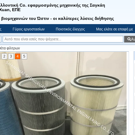
λλοντική Co. εφαρμοσμένης μηχανικής της Σαγκάη
Xuan, ΕΠΕ
 βιομηχανιών του Ώστιν - οι καλύτερες λύσεις διήθησης
ς
Γύρος εργοστασίων
Ποιοτικός έλεγχος
Μας ελάτε σε επαφή με
Α
έτα φίλτρων
2
3
4
5