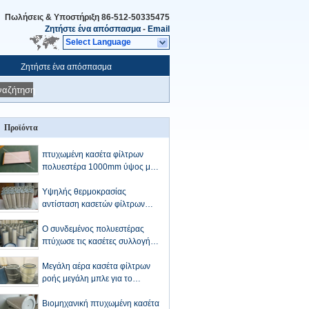
Πωλήσεις & Υποστήριξη
86-512-50335475
Ζητήστε ένα απόσπασμα
-
Email
Select Language
Ζητήστε ένα απόσπασμα
ναζήτηση
Προϊόντα
πτυχωμένη κασέτα φίλτρων
πολυεστέρα 1000mm ύψος με
τα αντιοξειδωτικά καλύμματα
και το πλαίσιο μετάλλων
Υψηλής θερμοκρασίας
αντίσταση κασετών φίλτρων
σκόνης ΜΑΔ που αντικαθιστά
τις τσάντες φίλτρων
Ο συνδεμένος πολυεστέρας
πτύχωσε τις κασέτες συλλογής
σκόνης με τα εισαγόμενα μέσα
Μεγάλη αέρα κασέτα φίλτρων
ροής μεγάλη μπλε για το
συμπιεστή αναρρόφησης
στροβίλων αερίου
Βιομηχανική πτυχωμένη κασέτα