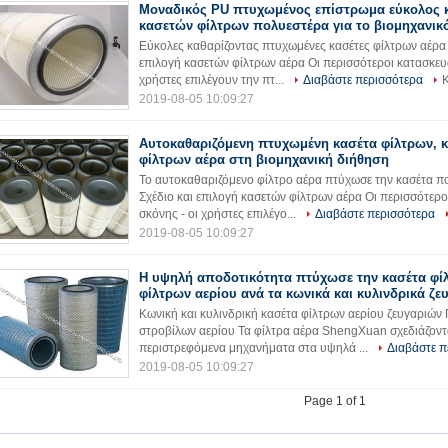
Μοναδικός PU πτυχωμένος επίστρωμα εύκολος 
κασετών φίλτρων πολυεστέρα για το βιομηχανικ
Εύκολες καθαρίζοντας πτυχωμένες κασέτες φίλτρων αέρα γ
επιλογή κασετών φίλτρων αέρα Οι περισσότεροι κατασκευα
χρήστες επιλέγουν την πτ...
Διαβάστε περισσότερα
Κ
2019-08-05 10:09:27
Αυτοκαθαριζόμενη πτυχωμένη κασέτα φίλτρων, 
φίλτρων αέρα στη βιομηχανική διήθηση
Το αυτοκαθαριζόμενο φίλτρο αέρα πτύχωσε την κασέτα π
Σχέδιο και επιλογή κασετών φίλτρων αέρα Οι περισσότερο
σκόνης - οι χρήστες επιλέγο...
Διαβάστε περισσότερα
2019-08-05 10:09:27
Η υψηλή αποδοτικότητα πτύχωσε την κασέτα φί
φίλτρων αερίου ανά τα κωνικά και κυλινδρικά ζε
Κωνική και κυλινδρική κασέτα φίλτρων αερίου ζευγαριών 
στροβίλων αερίου Τα φίλτρα αέρα ShengXuan σχεδιάζοντ
περιστρεφόμενα μηχανήματα στα υψηλά ...
Διαβάστε π
2019-08-05 10:09:27
Page 1 of 1