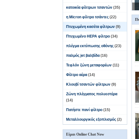
κατοικία φίλτρων τσαντών
(35)
η Micron φίλτρο τσάντες
(22)
Πτ
Πτυχωμένη κασέτα φίλτρων
(9)
Πτυχωμένο HEPA φίλτρο
(34)
πλέγμα εκτύπωσης οθόνης
(23)
παλμός jet βαλβίδα
(16)
Τεφλόν ζώνη μεταφορέων
(11)
Φίλτρο αέρα
(14)
Κλουβί τσαντών φίλτρων
(9)
Ζώνη πλέγματος πολυεστέρα
(14)
Πατήστε πανί φίλτρο
(15)
Μεταλλουργικός εξοπλισμός
(2)
Είμαι Online Chat Now