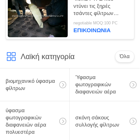
ντύνει τις ξηρές
τσάντες φίλτρων
συλλεκτών σκόνης
negotiable MOQ:100 PC
GCP
ΕΠΙΚΟΙΝΩΝΊΑ
Λαϊκή κατηγορία
Όλα
Ύφασμα
βιομηχανικό ύφασμα
φωτογραφικών
φίλτρων
διαφανειών αέρα
ύφασμα
φωτογραφικών
σκόνη σάκους
διαφανειών αέρα
συλλογής φίλτρων
πολυεστέρα