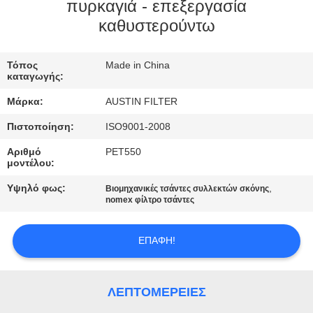
ΈΛΕΓΧΟΣ
πυρκαγιά - επεξεργασία
καθυστερούντω
ΜΑΣ
Τόπος
Made in China
ΕΛΆΤΕ
καταγωγής:
ΣΕ
Μάρκα:
AUSTIN FILTER
ΕΠΑΦΉ
Πιστοποίηση:
ISO9001-2008
ΜΕ
Αριθμό
PET550
μοντέλου:
ΖΗΤΉΣΤΕ
Υψηλό φως:
,
Βιομηχανικές τσάντες συλλεκτών σκόνης
nomex φίλτρο τσάντες
ΈΝΑ
ΑΠΌΣΠΑΣΜΑ
ΕΠΑΦΉ!
SITEMAP
ΛΕΠΤΟΜΈΡΕΙΕΣ