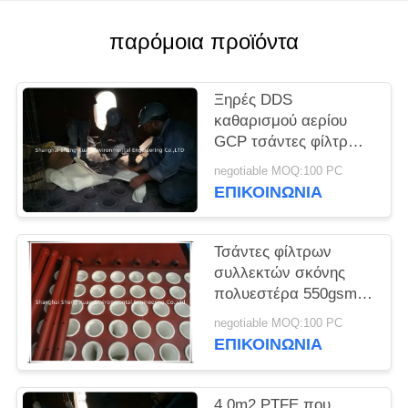
PRIVACY
POLICY
παρόμοια προϊόντα
Ξηρές DDS
καθαρισμού αερίου
GCP τσάντες φίλτρων
συλλεκτών σκόνης
negotiable MOQ:100 PC
ΕΠΙΚΟΙΝΩΝΊΑ
Τσάντες φίλτρων
συλλεκτών σκόνης
πολυεστέρα 550gsm
φούρνων κραμάτων
negotiable MOQ:100 PC
ΕΠΙΚΟΙΝΩΝΊΑ
4.0m2 PTFE που