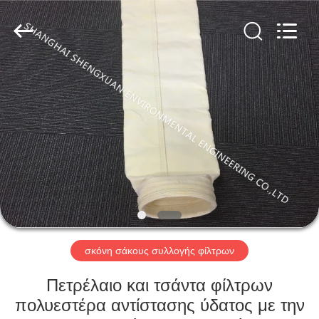
Engineering
Co.,LTD.
All
Rights
Reserved.
Developed
by
ECER
ΣΠΊΤΙ
ΠΡΟΪΌΝΤΑ
ΠΕΡΊΠΟΥ
ΕΜΕΊΣ
ΓΎΡΟΣ
ΕΡΓΟΣΤΑΣΊΩΝ
σκόνη σάκους συλλογής φίλτρων
Πετρέλαιο και τσάντα φίλτρων
ΠΟΙΟΤΙΚΌΣ
πολυεστέρα αντίστασης ύδατος με την