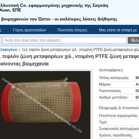
λλοντική Co. εφαρμοσμένης μηχανικής της Σαγκάη
Xuan, ΕΠΕ
 βιομηχανιών του Ώστιν - οι καλύτερες λύσεις διήθησης
ς
Γύρος εργοστασίων
Ποιοτικός έλεγχος
Μας ελάτε σε επαφή με
Α
μεταφορέων
1x1 τεφλόν ζώνη μεταφορέων χιλ., ντυμένη PTFE ζώνη μεταφορέων φίμ
1 τεφλόν ζώνη μεταφορέων χιλ., ντυμένη PTFE ζώνη μεταφ
ραίνοντας βιομηχανία
Λεπτομέρειες:
Τόπος καταγωγής:
M
Μάρκα:
Au
Πιστοποίηση:
I
Αριθμό μοντέλου:
6
Πληρωμής & Αποστολή
Ποσότητα παραγγελίας 
Τιμή:
Συσκευασία λεπτομέρειε
Χρόνος παράδοσης: