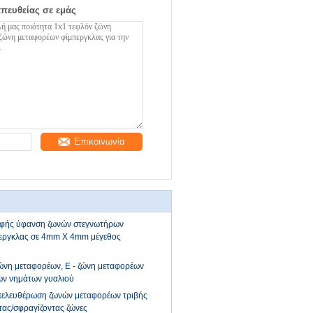
απευθείας σε εμάς
Επικοινωνία
φής ύφανση ζωνών στεγνωτήρων
εργκλας σε 4mm X 4mm μέγεθος
ώνη μεταφορέων, Ε - ζώνη μεταφορέων
ων νημάτων γυαλιού
πελευθέρωση ζωνών μεταφορέων τριβής
τας/σφραγίζοντας ζώνες