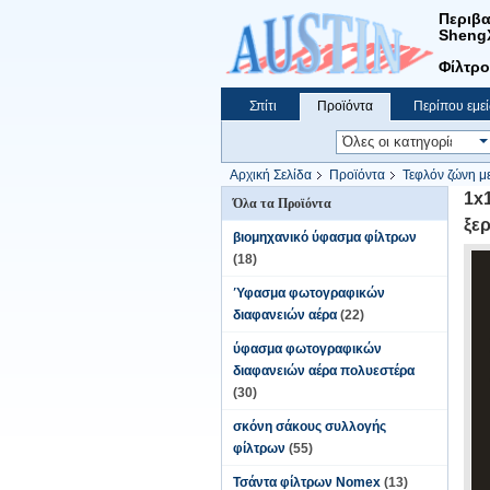
Περιβα
Sheng
Φίλτρο
Σπίτι
Προϊόντα
Περίπου εμεί
Αρχική Σελίδα
Προϊόντα
Τεφλόν ζώνη 
1x
Όλα τα Προϊόντα
ξε
βιομηχανικό ύφασμα φίλτρων
(18)
Ύφασμα φωτογραφικών
διαφανειών αέρα
(22)
ύφασμα φωτογραφικών
διαφανειών αέρα πολυεστέρα
(30)
σκόνη σάκους συλλογής
φίλτρων
(55)
Τσάντα φίλτρων Nomex
(13)