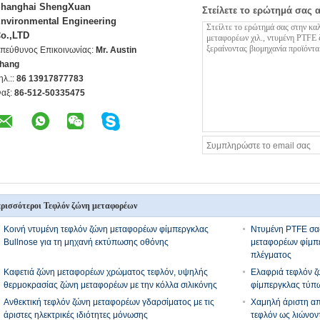
hanghai ShengXuan
Στείλετε το ερώτημά σας 
nvironmental Engineering
o.,LTD
πεύθυνος Επικοινωνίας:
Mr. Austin
hang
ηλ.::
86 13917877783
αξ:
86-512-50335475
ρισσότεροι Τεφλόν ζώνη μεταφορέων
Κοινή ντυμένη τεφλόν ζώνη μεταφορέων φίμπεργκλας
Ντυμένη PTFE σα
Bullnose για τη μηχανή εκτύπωσης οθόνης
μεταφορέων φίμπ
πλέγματος
Καφετιά ζώνη μεταφορέων χρώματος τεφλόν, υψηλής
Ελαφριά τεφλόν ζ
θερμοκρασίας ζώνη μεταφορέων με την κόλλα σιλικόνης
φίμπεργκλας τύπ
Ανθεκτική τεφλόν ζώνη μεταφορέων γδαρσίματος με τις
Χαμηλή άριστη α
άριστες ηλεκτρικές ιδιότητες μόνωσης
τεφλόν ως λιώνον