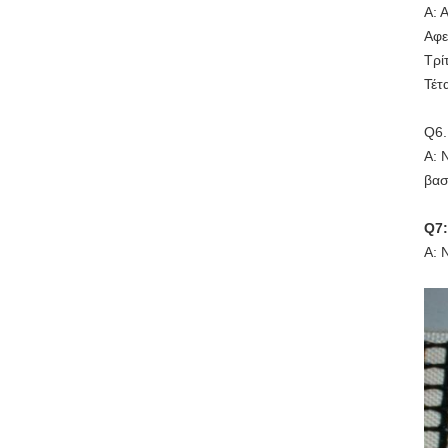
Α: 
Αφε
Τρί
Τέτ
Q6
Α: 
βασ
Q7:
Α: 