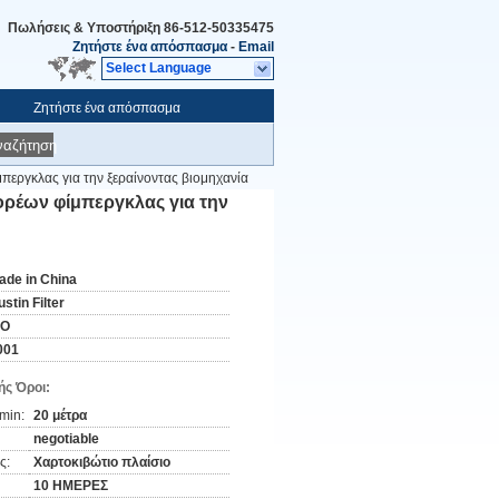
Πωλήσεις & Υποστήριξη
86-512-50335475
Ζητήστε ένα απόσπασμα
-
Email
Select Language
Ζητήστε ένα απόσπασμα
ναζήτηση
περγκλας για την ξεραίνοντας βιομηχανία
ορέων φίμπεργκλας για την
ade in China
stin Filter
SO
001
ς Όροι:
min:
20 μέτρα
negotiable
ς:
Χαρτοκιβώτιο πλαίσιο
10 ΗΜΕΡΕΣ