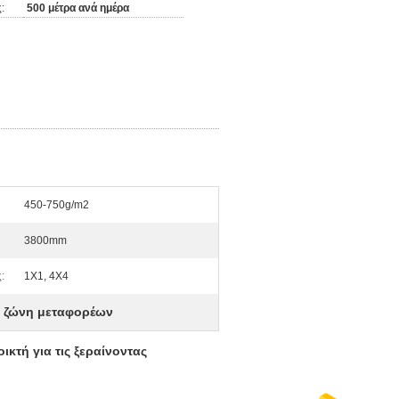
:
500 μέτρα ανά ημέρα
450-750g/m2
3800mm
:
1X1, 4X4
ς ζώνη μεταφορέων
κτή για τις ξεραίνοντας