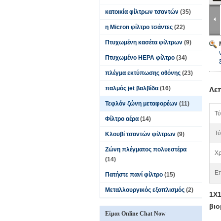
κατοικία φίλτρων τσαντών
(35)
η Micron φίλτρο τσάντες
(22)
Πτυχωμένη κασέτα φίλτρων
(9)
Πτυχωμένο HEPA φίλτρο
(34)
πλέγμα εκτύπωσης οθόνης
(23)
παλμός jet βαλβίδα
(16)
Λε
Τεφλόν ζώνη μεταφορέων
(11)
Τύ
Φίλτρο αέρα
(14)
Τύ
Κλουβί τσαντών φίλτρων
(9)
Ζώνη πλέγματος πολυεστέρα
Χ
(14)
Επ
Πατήστε πανί φίλτρο
(15)
Μεταλλουργικός εξοπλισμός
(2)
1X1
βιο
Είμαι Online Chat Now