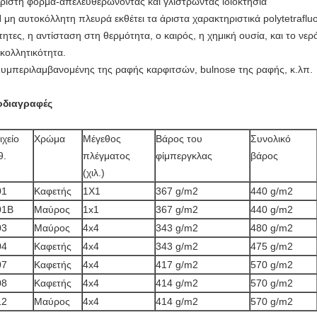
Άριστη φόρμα-απελευθερώνοντας και γλιστρώντας ιδιοκτησία
Η μη αυτοκόλλητη πλευρά εκθέτει τα άριστα χαρακτηριστικά polytetraflu
ότητες, η αντίσταση στη θερμότητα, ο καιρός, η χημική ουσία, και το νερ
κολλητικότητα.
Συμπεριλαμβανομένης της ραφής καρφιτσών, bulnose της ραφής, κ.λπ.
οδιαγραφές
ιχείο
Χρώμα
Μέγεθος
Βάρος του
Συνολικό
θ.
πλέγματος
φίμπεργκλας
βάρος
(χιλ.)
01
Καφετής
1X1
367 g/m2
440 g/m2
01B
Μαύρος
1x1
367 g/m2
440 g/m2
03
Μαύρος
4x4
343 g/m2
480 g/m2
04
Καφετής
4x4
343 g/m2
475 g/m2
07
Καφετής
4x4
417 g/m2
570 g/m2
08
Καφετής
4x4
414 g/m2
570 g/m2
12
Μαύρος
4x4
414 g/m2
570 g/m2