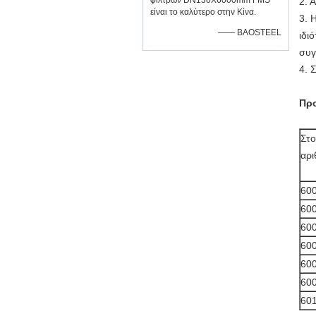
φίλτρων DN130X6000mm FMS
2. 
είναι το καλύτερο στην Κίνα.
3. 
—— BAOSTEEL
ιδι
συγ
4. 
Πρ
Στο
αρι
60
60
60
60
60
60
60