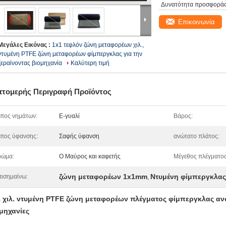
Δυνατότητα προσφοράς
Επικοινωνία
Μεγάλες Εικόνας :
1x1 τεφλόν ζώνη μεταφορέων χιλ.,
ντυμένη PTFE ζώνη μεταφορέων φίμπεργκλας για την
ξεραίνοντας βιομηχανία
Καλύτερη τιμή
πτομερής Περιγραφή Προϊόντος
πος νημάτων:
Ε-γυαλί
Βάρος:
πος ύφανσης:
Σαφής ύφανση
ανώτατο πλάτος:
ρώμα:
Ο Μαύρος και καφετής
Μέγεθος πλέγματος
ζώνη μεταφορέων 1x1mm
Ντυμένη φίμπεργκλα
ισημαίνω:
,
 χιλ. ντυμένη PTFE ζώνη μεταφορέων πλέγματος φίμπεργκλας ανοι
μηχανίες