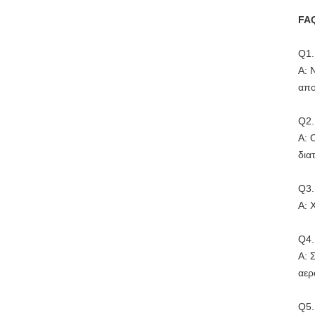
FA
Q1
Α: 
απο
Q2
Α: 
δια
Q3
Α: 
Q4
Α: 
αερ
Q5