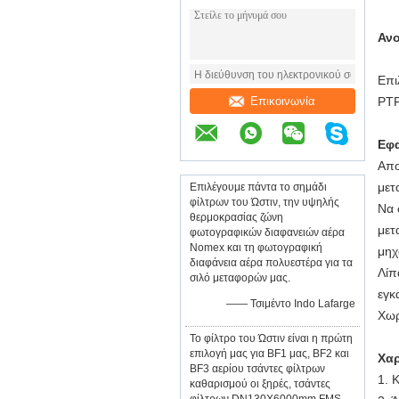
Ανο
Επι
Επικοινωνία
PTF
Εφ
Απο
μετ
Επιλέγουμε πάντα το σημάδι
φίλτρων του Ώστιν, την υψηλής
Να 
θερμοκρασίας ζώνη
μετ
φωτογραφικών διαφανειών αέρα
Nomex και τη φωτογραφική
μηχ
διαφάνεια αέρα πολυεστέρα για τα
Λίπ
σιλό μεταφορών μας.
εγκ
—— Τσιμέντο Indo Lafarge
Χωρ
Το φίλτρο του Ώστιν είναι η πρώτη
επιλογή μας για BF1 μας, BF2 και
Χαρ
BF3 αερίου τσάντες φίλτρων
1. 
καθαρισμού οι ξηρές, τσάντες