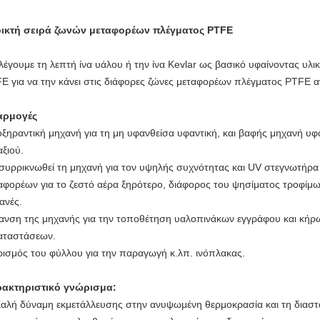
ικτή σειρά ζωνών μεταφορέων πλέγματος PTFE
λέγουμε τη λεπτή ίνα υάλου ή την ίνα Kevlar ως βασικό υφαίνοντας υλικ
E για να την κάνει στις διάφορες ζώνες μεταφορέων πλέγματος PTFE αν
αρμογές
ξηραντική μηχανή για τη μη υφανθείσα υφαντική, και βαφής μηχανή υ
αξιού.
συρρικνωθεί τη μηχανή για τον υψηλής συχνότητας και UV στεγνωτήρ
αφορέων για το ζεστό αέρα ξηρότερο, διάφορος του ψησίματος τροφίμ
ανές.
ανση της μηχανής για την τοποθέτηση υαλοπινάκων εγγράφου και κήρ
αταστάσεων.
ισμός του φύλλου για την παραγωγή κ.λπ. ινόπλακας.
ακτηριστικό γνώρισμα:
Καλή δύναμη εκμετάλλευσης στην ανυψωμένη θερμοκρασία και τη διαστ