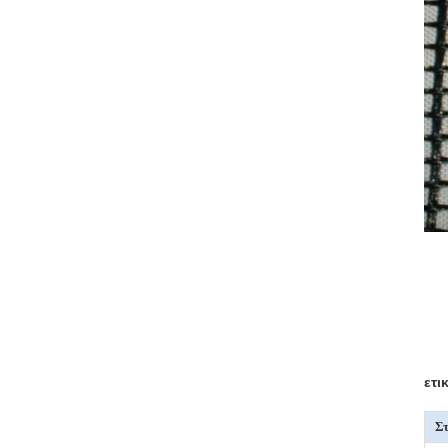
ετι
Στ